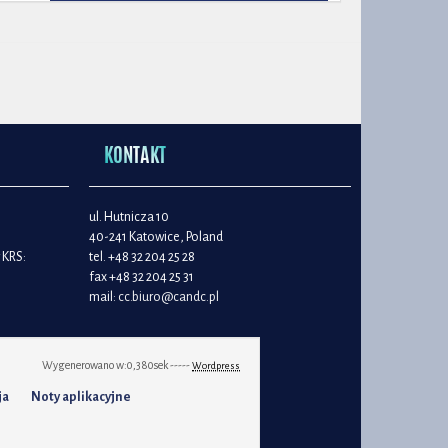
KONTAKT
ul. Hutnicza 10
40-241 Katowice, Poland
 KRS:
tel. +48 32 204 25 28
fax +48 32 204 25 31
mail:
cc.biuro@candc.pl
Wygenerowano w:
0,380
sek -----
Wordpress
ja
Noty aplikacyjne