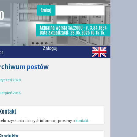
Szukaj
50
Aktualna wersja SAZ2000 - v. 3.84.1634
Data aktualizacji: 28.05.2025 10:15:15.
Zaloguj
01
rchiwum postów
styczeń 2020
sierpień 2016
Kontakt
elu uzyskania dalszych informacji prosimy o
kontakt.
Produkty