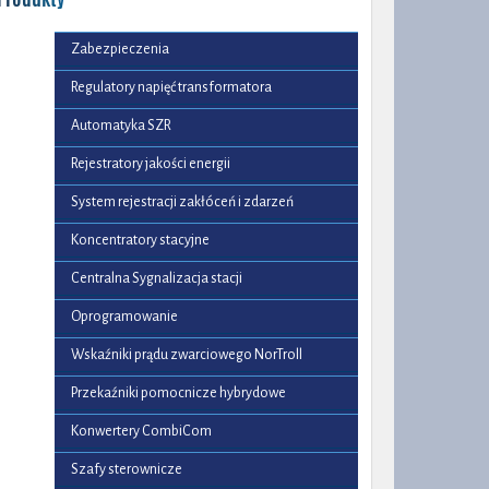
Zabezpieczenia
Regulatory napięć transformatora
Automatyka SZR
Rejestratory jakości energii
System rejestracji zakłóceń i zdarzeń
Koncentratory stacyjne
Centralna Sygnalizacja stacji
Oprogramowanie
Wskaźniki prądu zwarciowego NorTroll
Przekaźniki pomocnicze hybrydowe
Konwertery CombiCom
Szafy sterownicze