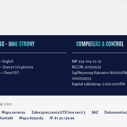
&C - INNE STRONY
COMPUTERS & CONTROL
– English
NIP: 634-014-07-37
– Starsze Urządzenia
REGON: 270559732
— Panel ISO
Sąd Rejonowy Katowice-Wschód Nr
0000532533
Kapitał zakładowy: 2 000 000 PLN
. z o.o.
Mapa serwisu
Zabezpieczenia UTX line serii 3
SAZ
Dokumentac
Kontakt
Mapa dojazdu
IP: 81.30.136.66