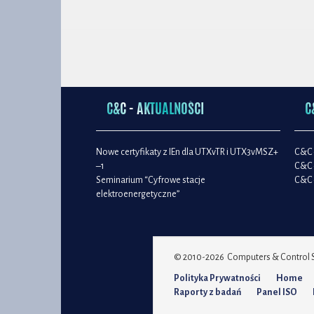
C&C - AKTUALNOŚCI
C
Nowe certyfikaty z IEn dla UTXvTR i UTX3vMSZ+
C&C 
–1
C&C 
Seminarium “Cyfrowe stacje
C&C 
elektroenergetyczne”
© 2010-2026 Computers & Control Sp
Polityka Prywatności
Home
Raporty z badań
Panel ISO