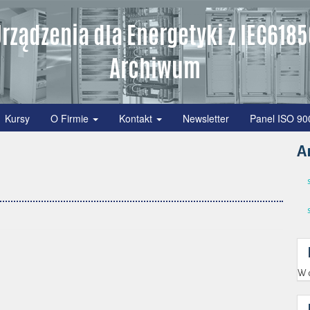
rządzenia dla Energetyki z IEC618
Archiwum
Kursy
O Firmie
Kontakt
Newsletter
Panel ISO 90
A
W c