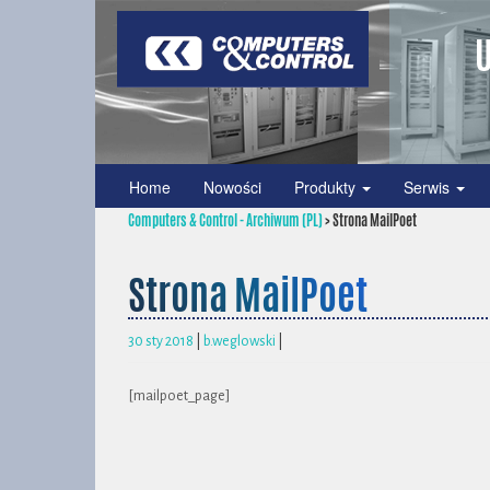
U
Home
Nowości
Produkty
Serwis
Computers & Control - Archiwum (PL)
>
Strona MailPoet
Strona MailPoet
30 sty 2018
|
b.weglowski
|
[mailpoet_page]