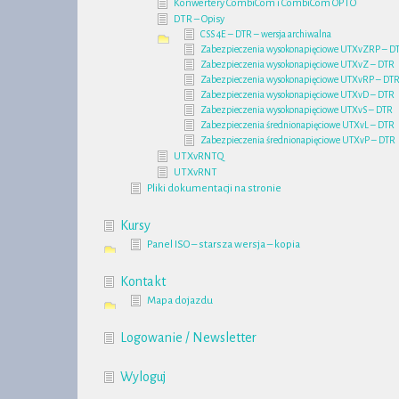
Konwertery CombiCom i CombiCom OPTO
DTR – Opisy
CSS 4E – DTR – wersja archiwalna
Zabezpieczenia wysokonapięciowe UTXvZRP – D
Zabezpieczenia wysokonapięciowe UTXvZ – DTR
Zabezpieczenia wysokonapięciowe UTXvRP – DT
Zabezpieczenia wysokonapięciowe UTXvD – DTR
Zabezpieczenia wysokonapięciowe UTXvS – DTR
Zabezpieczenia średnionapięciowe UTXvL – DTR
Zabezpieczenia średnionapięciowe UTXvP – DTR
UTXvRNTQ
UTXvRNT
Pliki dokumentacji na stronie
Kursy
Panel ISO – starsza wersja – kopia
Kontakt
Mapa dojazdu
Logowanie / Newsletter
Wyloguj