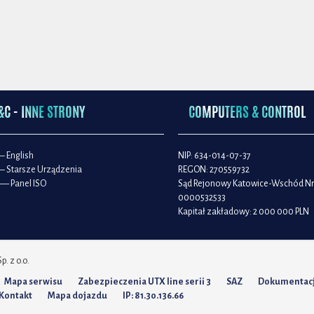
&C - INNE STRONY
COMPUTERS & CONTROL
– English
NIP: 634-014-07-37
– Starsze Urządzenia
REGON: 270559732
— Panel ISO
Sąd Rejonowy Katowice-Wschód Nr
0000532533
Kapitał zakładowy: 2 000 000 PLN
. z o.o.
Mapa serwisu
Zabezpieczenia UTX line serii 3
SAZ
Dokumentac
Kontakt
Mapa dojazdu
IP: 81.30.136.66