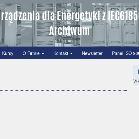
rządzenia dla Energetyki z IEC618
Archiwum
Kursy
O Firmie
Kontakt
Newsletter
Panel ISO 90
W c