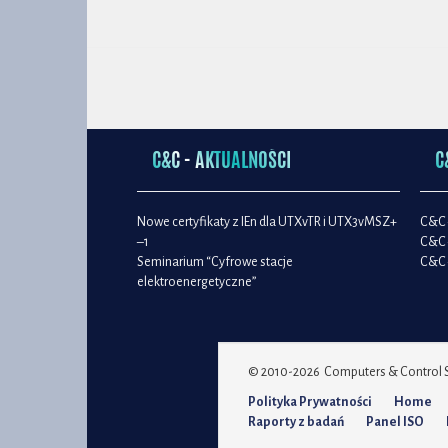
C&C - AKTUALNOŚCI
C
Nowe certyfikaty z IEn dla UTXvTR i UTX3vMSZ+
C&C 
–1
C&C 
Seminarium “Cyfrowe stacje
C&C 
elektroenergetyczne”
© 2010-2026 Computers & Control Sp
Polityka Prywatności
Home
Raporty z badań
Panel ISO