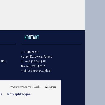
KONTAKT
ul. Hutnicza 10
40-241 Katowice, Poland
 KRS:
tel. +48 32 204 25 28
fax +48 32 204 25 31
mail:
cc.biuro@candc.pl
Wygenerowano w:
0,492
sek -----
Wordpress
ja
Noty aplikacyjne