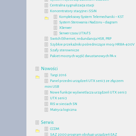
Centralna sygnalizacja stacji
Koncentratory stacyjne i SSiN
Kompleksowy System Telemechaniki – KST
System Sterowania i Nadzoru – diagram
XSerwer
Serwer czasu UTXvTS
Switch Ethernet, redundancja HSR, PRP
Szybkie przekaźniki pośredniczące mocy HR8A-400V
Szafy sterownicze
Pakiet mocnych wyjść dwustanowych PA-x
Nowości
Targi 2016
Panel przedni urządzeń UTX serii 3 ze złączem
mini USB
Nowe funkcje wyświetlacza urządzeń UTX serii 3
UTX serii 3
RIS w sieciach SN
Matryca logiczna
Serwis
CCDM
SAZ 2000 program obsługi urządzeń EAZ