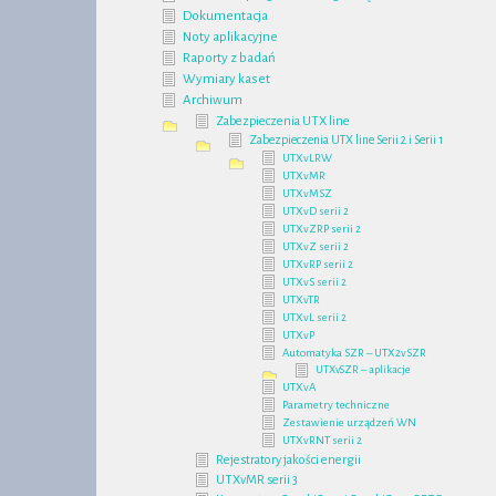
Dokumentacja
Noty aplikacyjne
Raporty z badań
Wymiary kaset
Archiwum
Zabezpieczenia UTX line
Zabezpieczenia UTX line Serii 2 i Serii 1
UTXvLRW
UTXvMR
UTXvMSZ
UTXvD serii 2
UTXvZRP serii 2
UTXvZ serii 2
UTXvRP serii 2
UTXvS serii 2
UTXvTR
UTXvL serii 2
UTXvP
Automatyka SZR – UTX2vSZR
UTXvSZR – aplikacje
UTXvA
Parametry techniczne
Zestawienie urządzeń WN
UTXvRNT serii 2
Rejestratory jakości energii
UTXvMR serii 3