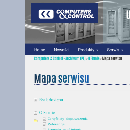
U
Home
Nowości
Produkty
Serwis
Computers & Control - Archiwum (PL)
>
O Firmie
>
Mapa serwisu
Mapa serwisu
Brak dostępu
O Firmie
Certyfikaty i dopuszczenia
Referencje
Nagrody i wyróżnienia