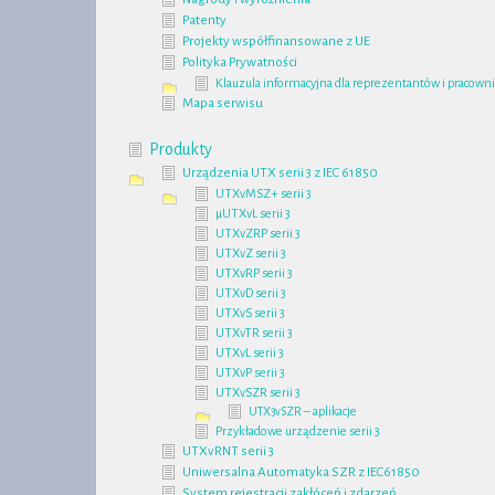
Patenty
Projekty współfinansowane z UE
Polityka Prywatności
Klauzula informacyjna dla reprezentantów i pracow
Mapa serwisu
Produkty
Urządzenia UTX serii 3 z IEC 61850
UTXvMSZ+ serii 3
µUTXvL serii 3
UTXvZRP serii 3
UTXvZ serii 3
UTXvRP serii 3
UTXvD serii 3
UTXvS serii 3
UTXvTR serii 3
UTXvL serii 3
UTXvP serii 3
UTXvSZR serii 3
UTX3vSZR – aplikacje
Przykładowe urządzenie serii 3
UTXvRNT serii 3
Uniwersalna Automatyka SZR z IEC61850
System rejestracji zakłóceń i zdarzeń