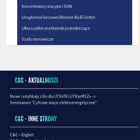
Koncentratory stacyjne i SSiN
Urządzenia Sieciowe Ethernet dla IEC61850
Ultra szybkie przekaźniki pośredniczące
Szafy sterownicze
C&C - AKTUALNOŚCI
Nowe certyfikaty z IEn dla UTXvTR i UTX3vMSZ+ –1
Seminarium “Cyfrowe stacje elektroenergetyczne”
C&C - INNE STRONY
C&C – English