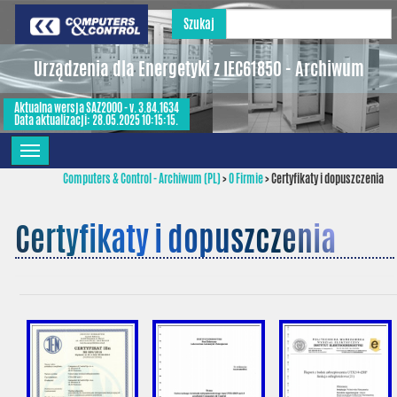
Szukaj
Urządzenia dla Energetyki z IEC61850 - Archiwum
Aktualna wersja SAZ2000 - v. 3.84.1634
Data aktualizacji: 28.05.2025 10:15:15.
Computers & Control - Archiwum (PL)
>
O Firmie
>
Certyfikaty i dopuszczenia
Certyfikaty i dopuszczenia