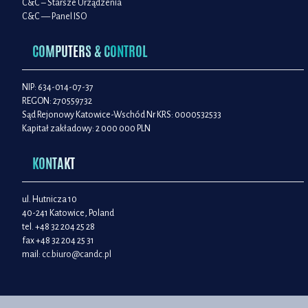
C&C – Starsze Urządzenia
C&C — Panel ISO
COMPUTERS & CONTROL
NIP: 634-014-07-37
REGON: 270559732
Sąd Rejonowy Katowice-Wschód Nr KRS: 0000532533
Kapitał zakładowy: 2 000 000 PLN
KONTAKT
ul. Hutnicza 10
40-241 Katowice, Poland
tel. +48 32 204 25 28
fax +48 32 204 25 31
mail:
cc.biuro@candc.pl