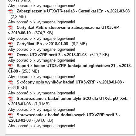
08
- (1,3 MB)
Aby pobrać plik wymagane logowanie!
Zabezpieczenie UTXvTR-seria3 - Certyfikat IEn - v.2021-03-08
- (2,2 MB)
Aby pobrać plik wymagane logowanie!
Certyfikat PSE o stosowaniu zabezpieczenia UTX3vRP -
v.2019-06-10
- (574,7 KB)
Aby pobrać plik wymagane logowanie!
Certyfikat IEn - v.2018-01-08
- (6,2 MB)
Aby pobrać plik wymagane logowanie!
Ocena UTXvZRP serii 3 - v.2018-01-08
- (629,7 KB)
Aby pobrać plik wymagane logowanie!
Raport z badań UTX3vZRP funkcja odległościowa 21 - v.2018-
01-08
- (25,3 MB)
Aby pobrać plik wymagane logowanie!
Skrócony opis wyników badań UTX3vZRP - v.2018-01-08
-
(684,8 KB)
Aby pobrać plik wymagane logowanie!
Sprawozdanie z badań automatyki SCO dla UTXvL µUTXvL -
v.2018-01-08
- (1,3 MB)
Aby pobrać plik wymagane logowanie!
Sprawozdanie z badań dodatkowych UTXvZRP serii 3 -
v.2018-01-08
- (894,6 KB)
Aby pobrać plik wymagane logowanie!