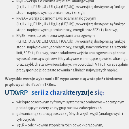
RP/8 – wersja z ośmioma wejściami analogowymi
(IL1,IL2,IL3,IE,UL1,UL2,UL3,U4 (UE/Ub)), w wersji tej dostępne są funkcje
stopni napięciowych, pomiar mocy i energii;
RP/8A – wersja z ośmioma wejściami analogowymi
(IL1,IL2,IL3,IE,UL1,UL2,UL3,U4 (UE/Ub)), w wersji tej dostępne są funkcje
stopni napięciowych, pomiar mocy, energii oraz SPZ 1 i 3 fazowy;
RP/8E – wersja z ośmioma wejściami analogowymi
(IL1,IL2,IL3,IE,UL1,UL2,UL3,U4 (UE/Ub)), w wersji tej dostępne są funkcje
stopni napięciowych, pomiar mocy, energii, synchroniczne załączenie
linii, SPZ 1 i 3 fazowy, oraz dodatkowo wejścia analogowe urządzenia
wyposażone są w cyfrowe filtry aktywne eliminujące zjawisko aliasingu
oraz szybkich stanów nieustalonych w obwodach VT i CT, co specjalnie
predysponuje je do zastosowania na liniach najwyższych napięć.
Wszystkie wersje wykonania RP wyposażone są w stopień różnicowo
prądowy z interface’m TRBus.
UTXvRP serii 2 charakteryzuje się:
wieloprocesorowym cyfrowym systemem pomiarowo – decyzyjnym
posiadającym cztery grupy grup nastaw zabezpieczeń;
galwaniczną separacją poszczególnych wejść i wyjść (analogowych i
cyfrowych);
87LP
– odcinkowym stopniem różnicowo ->prądowym;