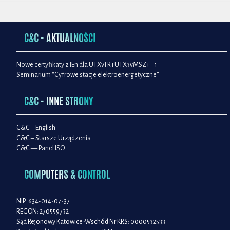
C&C - AKTUALNOŚCI
Nowe certyfikaty z IEn dla UTXvTR i UTX3vMSZ+ –1
Seminarium “Cyfrowe stacje elektroenergetyczne”
C&C - INNE STRONY
C&C – English
C&C – Starsze Urządzenia
C&C — Panel ISO
COMPUTERS & CONTROL
NIP: 634-014-07-37
REGON: 270559732
Sąd Rejonowy Katowice-Wschód Nr KRS: 0000532533