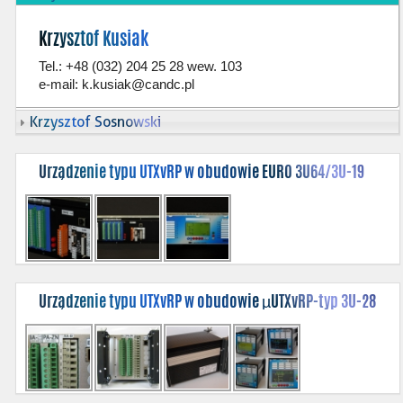
Krzysztof Kusiak
Tel.: +48 (032) 204 25 28 wew. 103
e-mail:
k.kusiak@candc.pl
Krzysztof Sosnowski
Urządzenie typu UTXvRP w obudowie EURO 3U64/3U-19
Urządzenie typu UTXvRP w obudowie µUTXvRP-typ 3U-28