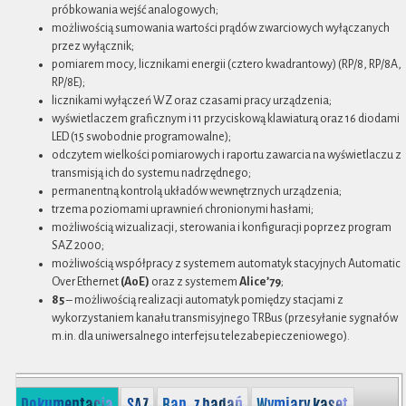
próbkowania wejść analogowych;
możliwością sumowania wartości prądów zwarciowych wyłączanych
przez wyłącznik;
pomiarem mocy, licznikami energii (cztero kwadrantowy) (RP/8, RP/8A,
RP/8E);
licznikami wyłączeń WZ oraz czasami pracy urządzenia;
wyświetlaczem graficznym i 11 przyciskową klawiaturą oraz 16 diodami
LED (15 swobodnie programowalne);
odczytem wielkości pomiarowych i raportu zawarcia na wyświetlaczu z
transmisją ich do systemu nadrzędnego;
permanentną kontrolą układów wewnętrznych urządzenia;
trzema poziomami uprawnień chronionymi hasłami;
możliwością wizualizacji, sterowania i konfiguracji poprzez program
SAZ 2000;
możliwością współpracy z systemem automatyk stacyjnych Automatic
Over Ethernet
(AoE)
oraz z systemem
Alice’79
;
85
– możliwością realizacji automatyk pomiędzy stacjami z
wykorzystaniem kanału transmisyjnego TRBus (przesyłanie sygnałów
m.in. dla uniwersalnego interfejsu telezabepieczeniowego).
Dokumentacja
SAZ
Rap. z badań
Wymiary kaset