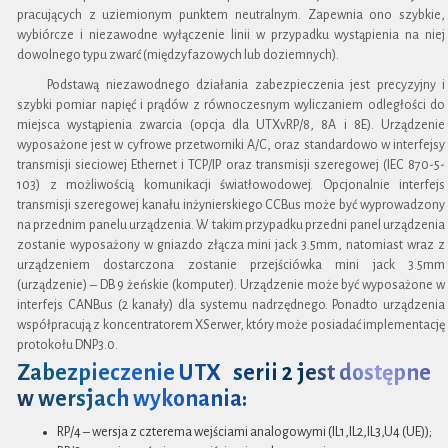
pracujących z uziemionym punktem neutralnym. Zapewnia ono szybkie,
wybiórcze i niezawodne wyłączenie linii w przypadku wystąpienia na niej
dowolnego typu zwarć (międzyfazowych lub doziemnych).
Podstawą niezawodnego działania zabezpieczenia jest precyzyjny i
szybki pomiar napięć i prądów z równoczesnym wyliczaniem odległości do
miejsca wystąpienia zwarcia (opcja dla UTXvRP/8, 8A i 8E). Urządzenie
wyposażone jest w cyfrowe przetworniki A/C, oraz standardowo w interfejsy
transmisji sieciowej Ethernet i TCP/IP oraz transmisji szeregowej (IEC 870-5-
103) z możliwością komunikacji światłowodowej. Opcjonalnie interfejs
transmisji szeregowej kanału inżynierskiego CCBus może być wyprowadzony
na przednim panelu urządzenia. W takim przypadku przedni panel urządzenia
zostanie wyposażony w gniazdo złącza mini jack 3.5mm, natomiast wraz z
urządzeniem dostarczona zostanie przejściówka mini jack 3.5mm
(urządzenie) – DB 9 żeńskie (komputer). Urządzenie może być wyposażone w
interfejs CANBus (2 kanały) dla systemu nadrzędnego. Ponadto urządzenia
współpracują z koncentratorem XSerwer, który może posiadać implementację
protokołu DNP3.0.
Zabezpieczenie UTX serii 2 jest dostępne
w wersjach wykonania:
RP/4 – wersja z czterema wejściami analogowymi (IL1,IL2,IL3,U4 (UE));