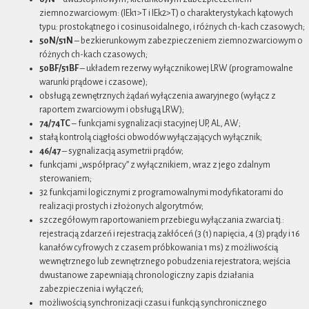
ziemnozwarciowym: (IEk1>T i IEk2>T) o charakterystykach kątowych
typu: prostokątnego i cosinusoidalnego, i różnych ch-kach czasowych;
50N/51N
– bezkierunkowym zabezpieczeniem ziemnozwarciowym o
różnych ch-kach czasowych;
50BF/51BF
– układem rezerwy wyłącznikowej LRW (programowalne
warunki prądowe i czasowe);
obsługą zewnętrznych żądań wyłączenia awaryjnego (wyłącz z
raportem zwarciowym i obsługą LRW);
74/74TC
– funkcjami sygnalizacji stacyjnej UP, AL, AW;
stałą kontrolą ciągłości obwodów wyłączających wyłącznik;
46/47
– sygnalizacją asymetrii prądów;
funkcjami „współpracy” z wyłącznikiem, wraz z jego zdalnym
sterowaniem;
32 funkcjami logicznymi z programowalnymi modyfikatorami do
realizacji prostych i złożonych algorytmów;
szczegółowym raportowaniem przebiegu wyłączania zwarcia tj.:
rejestracją zdarzeń i rejestracją zakłóceń (3 (1) napięcia, 4 (3) prądy i 16
kanałów cyfrowych z czasem próbkowania 1 ms) z możliwością
wewnętrznego lub zewnętrznego pobudzenia rejestratora; wejścia
dwustanowe zapewniają chronologiczny zapis działania
zabezpieczenia i wyłączeń;
możliwością synchronizacji czasu i funkcją synchronicznego