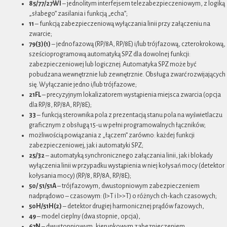
85/77/27WI
– jednolitym interfejsem telezabezpieczeniowym, z logiką
„słabego” zasilania i funkcją „echa”;
11
– funkcją zabezpieczeniową wyłączania linii przy załączeniu na
zwarcie;
79(3)(1)
– jednofazową (RP/8A, RP/8E) i/lub trójfazową, czterokrokową,
sześcioprogramową automatyką SPZ dla dowolnej funkcji:
zabezpieczeniowej lub logicznej. Automatyka SPZ może być
pobudzana wewnętrznie lub zewnętrznie. Obsługa zwarć rozwijających
się. Wyłączanie jedno i/lub trójfazowe;
21FL
– precyzyjnym lokalizatorem wystąpienia miejsca zwarcia (opcja
dla RP/8, RP/8A, RP/8E);
33
– funkcją sterownika pola z prezentacją stanu pola na wyświetlaczu
graficznym z obsługą 15-u w pełni programowalnych łączników;
możliwością powiązania z „łączem” zarówno: każdej funkcji
zabezpieczeniowej, jak i automatyki SPZ;
25/32
– automatyką synchronicznego załączania linii, jak i blokady
wyłączenia linii w przypadku wystąpienia w niej kołysań mocy (detektor
kołysania mocy) (RP/8, RP/8A, RP/8E);
50/ 51/51A
– trójfazowym, dwustopniowym zabezpieczeniem
nadprądowo – czasowym: (I>T i I>>T) o różnych ch-kach czasowych;
50H/51H(2)
– detektor drugiej harmonicznej prądów fazowych,
49
– model cieplny (dwa stopnie, opcja),
67N
– dwustopniowym, kierunkowym zabezpieczeniem