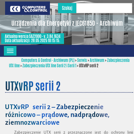
Szukaj
Urządzenia dla Energetyki z IEC61850 - Archiwum
Aktualna wersja SAZ2000 - v. 3.84.1634
Data aktualizacji: 28.05.2025 10:15:15.
Computers & Control - Archiwum (PL)
>
Serwis
>
Archiwum
>
Zabezpieczenia
UTX line
>
Zabezpieczenia UTX line Serii 2 i Serii 1
>
UTXvRP serii 2
UTXvRP serii 2
UTXvRP serii 2 – Zabezpieczenie
różnicowo – prądowe, nadprądowe,
ziemnozwarciowe
Zabezpieczenie UTX serii 2 przeznaczone jest do ochrony linii