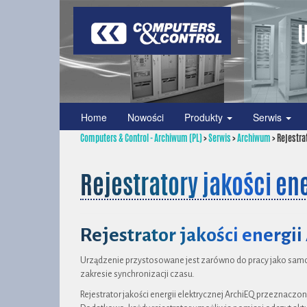
U
Home
Nowości
Produkty
Serwis
Computers & Control - Archiwum (PL)
>
Serwis
>
Archiwum
>
Rejestrat
Rejestratory jakości ene
Rejestrator jakości energi
Urządzenie przystosowane jest zarówno do pracy jako samodz
zakresie synchronizacji czasu.
Rejestrator jakości energii elektrycznej ArchiEQ przeznaczony