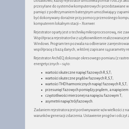
Dodatkowo, każdy rejestrator umożliwia pomiar i odczyt akt
przesyłane do systemów komputerowych i przedstawiane w po
pamięci z podtrzymaniem bateryjnym umożliwiający zapamię
być dokonywany doraźnie przy pomocy przenośnego komputer
komputerem lokalnym stacji – Xserwer.
Rejestrator oparty jest o technikę mikroprocesorową, nie z
Współpraca rejestratorów z użytkownikiem realizowana jes
Windows. Program ten pozwala na odbieranie zarejestrowan
współpracę z bazą danych, w której zapisane są parametry re
Rejestrator ArchiEQ dokonuje okresowego pomiaru (z rastrem 
energetycznych – są to:
wartości skuteczne napięć fazowych R,S,T;
wartości skuteczne prądów fazowych R,S,T;
wartości THD harmonicznych napięć fazowych R,S,T;
przesunięć fazowych pomiędzy prądem, a napięciem t
częstotliwości mierzonej na napięciu fazowym T;
asymetrii napięć trójfazowych.
Zadaniem rejestratora jest porównywanie w/w wielkości z n
warunków generacji zdarzenia. Ustawienie progów i odczy