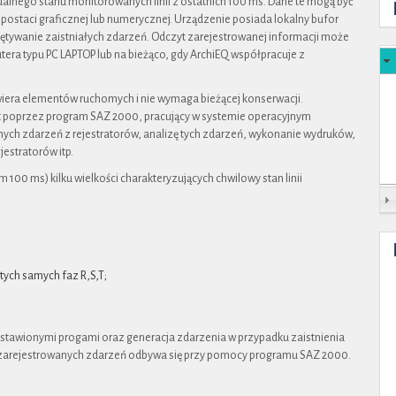
ualnego stanu monitorowanych linii z ostatnich 100 ms. Dane te mogą być
staci graficznej lub numerycznej. Urządzenie posiada lokalny bufor
tywanie zaistniałych zdarzeń. Odczyt zarejestrowanej informacji może
a typu PC LAPTOP lub na bieżąco, gdy ArchiEQ współpracuje z
awiera elementów ruchomych i nie wymaga bieżącej konserwacji.
t poprzez program SAZ 2000, pracujący w systemie operacyjnym
ych zdarzeń z rejestratorów, analizę tych zdarzeń, wykonanie wydruków,
jestratorów itp.
100 ms) kilku wielkości charakteryzujących chwilowy stan linii
ych samych faz R,S,T;
astawionymi progami oraz generacja zdarzenia w przypadku zaistnienia
t zarejestrowanych zdarzeń odbywa się przy pomocy programu SAZ 2000.