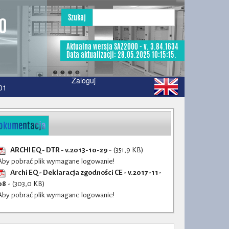
Szukaj
50
Aktualna wersja SAZ2000 - v. 3.84.1634
Data aktualizacji: 28.05.2025 10:15:15.
Zaloguj
01
okumentacja
ARCHI EQ - DTR - v.2013-10-29
- (351,9 KB)
Aby pobrać plik wymagane logowanie!
Archi EQ - Deklaracja zgodności CE - v.2017-11-
08
- (303,0 KB)
Aby pobrać plik wymagane logowanie!