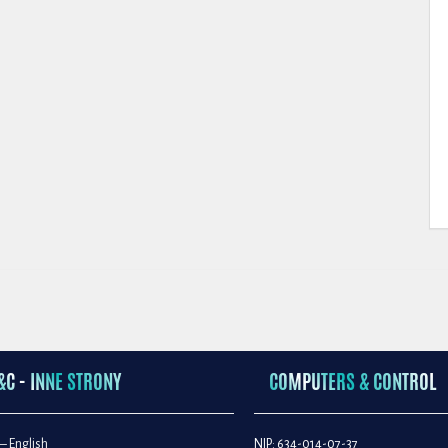
&C - INNE STRONY
COMPUTERS & CONTROL
– English
NIP: 634-014-07-37