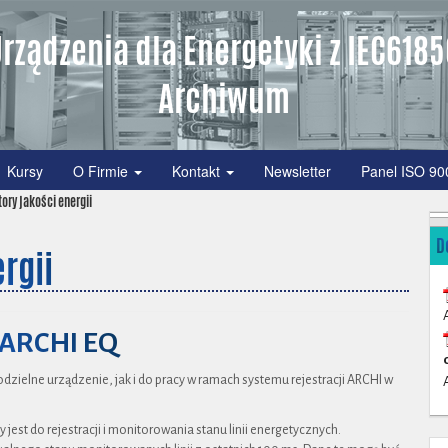
rządzenia dla Energetyki z IEC618
Archiwum
Kursy
O Firmie
Kontakt
Newsletter
Panel ISO 90
ory jakości energii
D
rgii
i ARCHI EQ
ielne urządzenie, jak i do pracy w ramach systemu rejestracji ARCHI w
 jest do rejestracji i monitorowania stanu linii energetycznych.