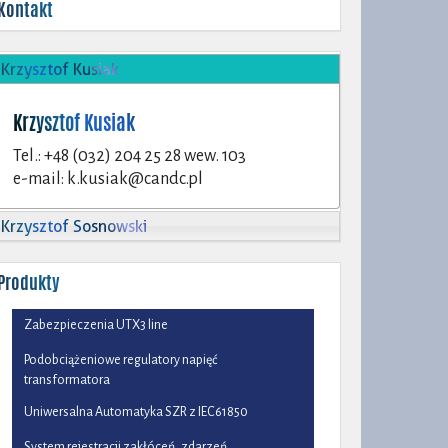
Kontakt
Krzysztof Kusiak
Krzysztof Kusiak
Tel.: +48 (032) 204 25 28 wew. 103
e-mail:
k.kusiak@candc.pl
Krzysztof Sosnowski
Produkty
Zabezpieczenia UTX3 line
Podobciążeniowe regulatory napięć
transformatora
Uniwersalna Automatyka SZR z IEC61850
System rejestracji zakłóceń, zdarzeń