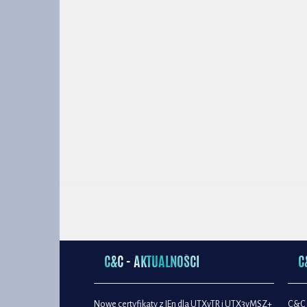
C&C - AKTUALNOŚCI
C
Nowe certyfikaty z IEn dla UTXvTR i UTX3vMSZ+
C&C 