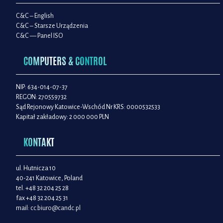
C&C – English
C&C – Starsze Urządzenia
C&C — Panel ISO
COMPUTERS & CONTROL
NIP: 634-014-07-37
REGON: 270559732
Sąd Rejonowy Katowice-Wschód Nr KRS: 0000532533
Kapitał zakładowy: 2 000 000 PLN
KONTAKT
ul. Hutnicza 10
40-241 Katowice, Poland
tel. +48 32 204 25 28
fax +48 32 204 25 31
mail:
cc.biuro@candc.pl