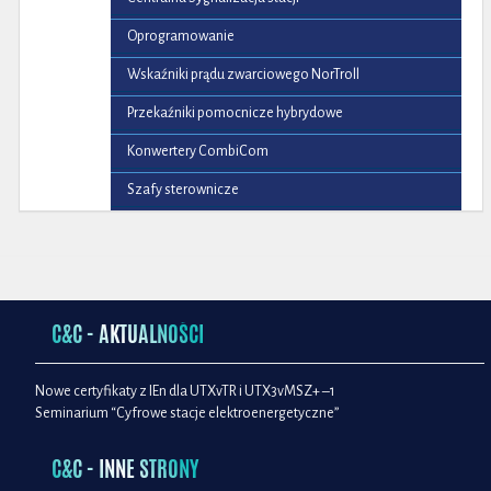
Oprogramowanie
Wskaźniki prądu zwarciowego NorTroll
Przekaźniki pomocnicze hybrydowe
Konwertery CombiCom
Szafy sterownicze
C&C - AKTUALNOŚCI
Nowe certyfikaty z IEn dla UTXvTR i UTX3vMSZ+ –1
Seminarium “Cyfrowe stacje elektroenergetyczne”
C&C - INNE STRONY