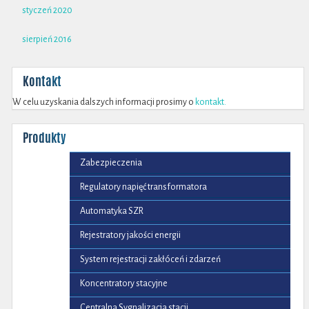
styczeń 2020
sierpień 2016
Kontakt
W celu uzyskania dalszych informacji prosimy o
kontakt.
Produkty
Zabezpieczenia
Regulatory napięć transformatora
Automatyka SZR
Rejestratory jakości energii
System rejestracji zakłóceń i zdarzeń
Koncentratory stacyjne
Centralna Sygnalizacja stacji