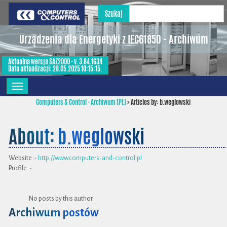
Szukaj
Urządzenia dla Energetyki z IEC61850 - Archiwum
Aktualna wersja SAZ2000 - v. 3.84.1634
Data aktualizacji: 28.05.2025 10:15:15.
Computers & Control - Archiwum (PL)
>
Articles by: b.weglowski
About: b.weglowski
Website :-
http://www.computers-and-control.pl
Profile :-
No posts by this author.
Archiwum postów