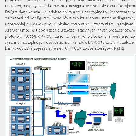
protokole firmowym CC-Bus. W pracy automatycznej sczytuje dane z
urządzeń, magazynuje je i konwertuje następnie w protokole komunikacyjnym
DNP3.0 dane wysyła lub odbiera do systemu nadrzędnego. Koncentrator w
zależności od konfiguracji może również wizualizować stacje w diagramie,
udostępniając użytkownikowi lokalne sterowanie urządzeniami stacyjnymi.
Xserwer umożliwia podłączenie urządzeń stacyjnych innych producentów w
protokole IEC60870-5-103, dane te będą konwertowane i wysyłane do
systemu nadrzędnego. Ilość dostępnych kanałów DNP3.0 to cztery niezależne
kanały dostępne poprzez ethernet TCP/IP, UDP lub port szeregowy RS232.