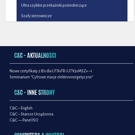
Ultra szybkie przekaźniki pośredniczące
Szafy sterownicze
C&C - AKTUALNOŚCI
Nowe certyfikaty z IEn dla UTXvTR i UTX3vMSZ+ –1
Seminarium “Cyfrowe stacje elektroenergetyczne”
C&C - INNE STRONY
C&C – English
C&C – Starsze Urządzenia
C&C — Panel ISO