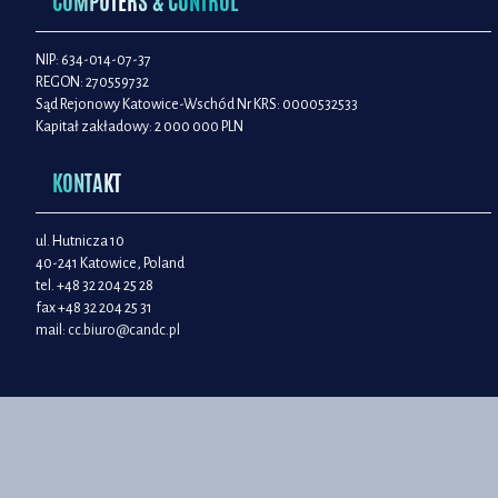
COMPUTERS & CONTROL
NIP: 634-014-07-37
REGON: 270559732
Sąd Rejonowy Katowice-Wschód Nr KRS: 0000532533
Kapitał zakładowy: 2 000 000 PLN
KONTAKT
ul. Hutnicza 10
40-241 Katowice, Poland
tel. +48 32 204 25 28
fax +48 32 204 25 31
mail:
cc.biuro@candc.pl