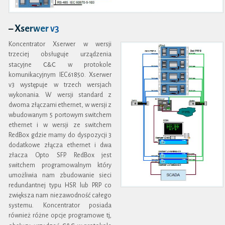
– Xserwer v3
Koncentrator Xserwer w wersji
trzeciej obsługuje urządzenia
C&C
stacyjne
w protokole
komunikacyjnym IEC61850. Xserwer
v3 występuje w trzech wersjach
wykonania. W wersji standard z
dwoma złączami ethernet, w wersji z
wbudowanym 5 portowym switchem
ethernet i w wersji ze switchem
RedBox gdzie mamy do dyspozycji 3
dodatkowe złącza ethernet i dwa
złacza Opto SFP. RedBox jest
switchem programowalnym który
umożliwia nam zbudowanie sieci
redundantnej typu HSR lub PRP co
zwiększa nam niezawodność całego
systemu. Koncentrator posiada
również różne opcje programowe tj,