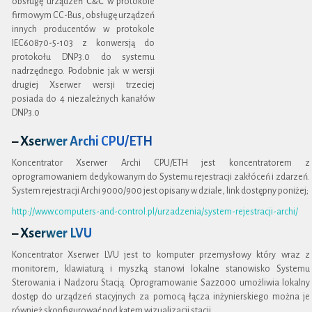
C&C
obsługę urządzeń
w protokole
firmowym CC-Bus, obsługę urządzeń
innych producentów w protokole
IEC60870-5-103 z konwersją do
protokołu DNP3.0 do systemu
nadrzędnego. Podobnie jak w wersji
drugiej Xserwer wersji trzeciej
posiada do 4 niezależnych kanałów
DNP3.0
– Xserwer Archi CPU/ETH
Koncentrator Xserwer Archi CPU/ETH jest koncentratorem z
oprogramowaniem dedykowanym do Systemu rejestracji zakłóceń i zdarzeń.
System rejestracji Archi 9000/900 jest opisany w dziale, link dostępny poniżej;
http://www.computers-and-control.pl/urzadzenia/system-rejestracji-archi/
– Xserwer LVU
Koncentrator Xserwer LVU jest to komputer przemysłowy który wraz z
monitorem, klawiaturą i myszką stanowi lokalne stanowisko Systemu
Sterowania i Nadzoru Stacją. Oprogramowanie Saz2000 umożliwia lokalny
dostęp do urządzeń stacyjnych za pomocą łącza inżynierskiego można je
również skonfigurować pod kątem wizualizacji stacji.