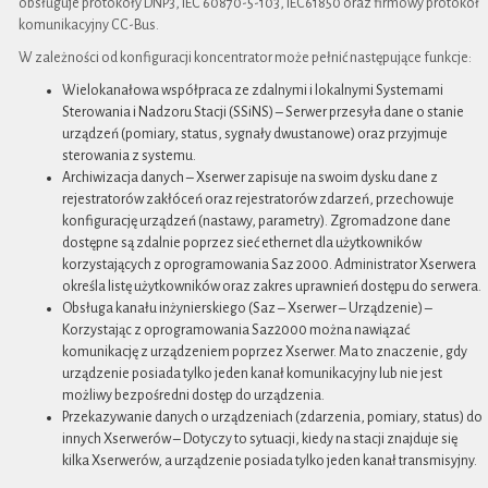
obsługuje protokoły DNP3, IEC 60870-5-103, IEC61850 oraz firmowy protokół
komunikacyjny CC-Bus.
W zależności od konfiguracji koncentrator może pełnić następujące funkcje:
Wielokanałowa współpraca ze zdalnymi i lokalnymi Systemami
Sterowania i Nadzoru Stacji (SSiNS) – Serwer przesyła dane o stanie
urządzeń (pomiary, status, sygnały dwustanowe) oraz przyjmuje
sterowania z systemu.
Archiwizacja danych – Xserwer zapisuje na swoim dysku dane z
rejestratorów zakłóceń oraz rejestratorów zdarzeń, przechowuje
konfigurację urządzeń (nastawy, parametry). Zgromadzone dane
dostępne są zdalnie poprzez sieć ethernet dla użytkowników
korzystających z oprogramowania Saz 2000. Administrator Xserwera
określa listę użytkowników oraz zakres uprawnień dostępu do serwera.
Obsługa kanału inżynierskiego (Saz – Xserwer – Urządzenie) –
Korzystając z oprogramowania Saz2000 można nawiązać
komunikację z urządzeniem poprzez Xserwer. Ma to znaczenie, gdy
urządzenie posiada tylko jeden kanał komunikacyjny lub nie jest
możliwy bezpośredni dostęp do urządzenia.
Przekazywanie danych o urządzeniach (zdarzenia, pomiary, status) do
innych Xserwerów – Dotyczy to sytuacji, kiedy na stacji znajduje się
kilka Xserwerów, a urządzenie posiada tylko jeden kanał transmisyjny.