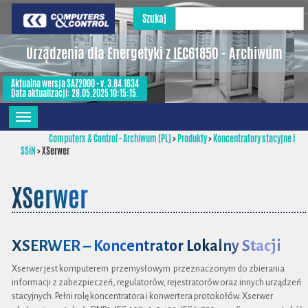
Szukaj
Urządzenia dla Energetyki z IEC61850 - Archiwum
Aktualna wersja SAZ2000 - v. 3.84.1634
Data aktualizacji: 28.05.2025 10:15:15.
Computers & Control - Archiwum (PL)
>
Produkty
>
Koncentratory stacyjne i
SSiN
>
XSerwer
XSerwer
XSERWER – Koncentrator Lokalny Stacji
Xserwer jest komputerem przemysłowym przeznaczonym do zbierania
informacji z zabezpieczeń, regulatorów, rejestratorów oraz innych urządzeń
stacyjnych. Pełni rolę koncentratora i konwertera protokołów. Xserwer