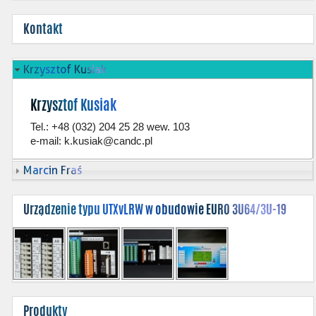
Kontakt
Krzysztof Kusiak
Krzysztof Kusiak
Tel.: +48 (032) 204 25 28 wew. 103
e-mail:
k.kusiak@candc.pl
Marcin Fraś
Urządzenie typu UTXvLRW w obudowie EURO 3U64/3U-19
Produkty