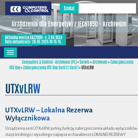
Szukaj
Urządzenia dla Energetyki z IEC61850 - Archiwum
Aktualna wersja SAZ2000 - v. 3.84.1634
Data aktualizacji: 28.05.2025 10:15:15.
Computers & Control - Archiwum (PL)
>
Serwis
>
Archiwum
>
Zabezpieczenia
UTX line
>
Zabezpieczenia UTX line Serii 2 i Serii 1
>
UTXvLRW
UTXvLRW
UTXvLRW – Lokalna Rezerwa
Wyłącznikowa
Urządzenia serii UTXvLRW pełnią funkcję zabezpieczenia układu wyłączników
stacji średniego i wysokiego napięcia w charakterze LOKALNEJ REZERWY