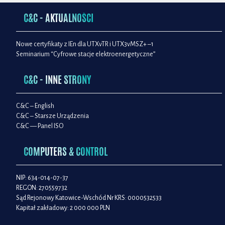
C&C - AKTUALNOŚCI
Nowe certyfikaty z IEn dla UTXvTR i UTX3vMSZ+ –1
Seminarium “Cyfrowe stacje elektroenergetyczne”
C&C - INNE STRONY
C&C – English
C&C – Starsze Urządzenia
C&C — Panel ISO
COMPUTERS & CONTROL
NIP: 634-014-07-37
REGON: 270559732
Sąd Rejonowy Katowice-Wschód Nr KRS: 0000532533
Kapitał zakładowy: 2 000 000 PLN