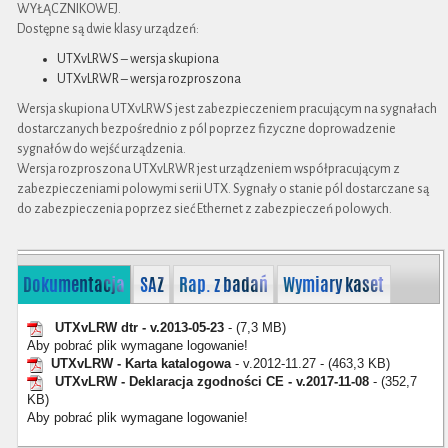
WYŁĄCZNIKOWEJ.
Dostępne są dwie klasy urządzeń:
UTXvLRWS – wersja skupiona
UTXvLRWR – wersja rozproszona
Wersja skupiona UTXvLRWS jest zabezpieczeniem pracującym na sygnałach
dostarczanych bezpośrednio z pól poprzez fizyczne doprowadzenie
sygnałów do wejść urządzenia.
Wersja rozproszona UTXvLRWR jest urządzeniem współpracującym z
zabezpieczeniami polowymi serii UTX. Sygnały o stanie pól dostarczane są
do zabezpieczenia poprzez sieć Ethernet z zabezpieczeń polowych.
Dokumentacja
SAZ
Rap. z badań
Wymiary kaset
UTXvLRW dtr - v.2013-05-23
- (7,3 MB)
Aby pobrać plik wymagane logowanie!
UTXvLRW - Karta katalogowa
- v.2012-11.27 - (463,3 KB)
UTXvLRW - Deklaracja zgodności CE - v.2017-11-08
- (352,7
KB)
Aby pobrać plik wymagane logowanie!