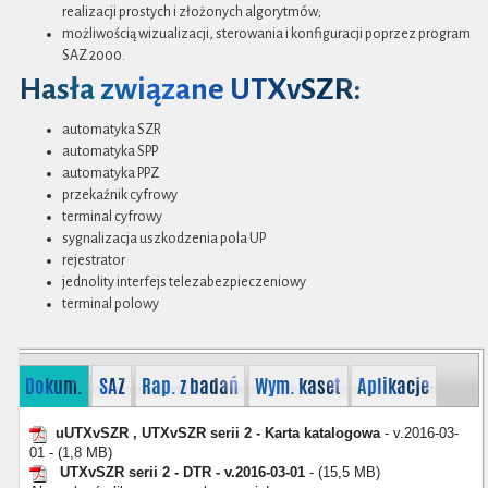
realizacji prostych i złożonych algorytmów;
możliwością wizualizacji, sterowania i konfiguracji poprzez program
SAZ 2000.
Hasła związane UTXvSZR:
automatyka SZR
automatyka SPP
automatyka PPZ
przekaźnik cyfrowy
terminal cyfrowy
sygnalizacja uszkodzenia pola UP
rejestrator
jednolity interfejs telezabezpieczeniowy
terminal polowy
Dokum.
SAZ
Rap. z badań
Wym. kaset
Aplikacje
uUTXvSZR , UTXvSZR serii 2 - Karta katalogowa
- v.2016-03-
01 - (1,8 MB)
UTXvSZR serii 2 - DTR - v.2016-03-01
- (15,5 MB)