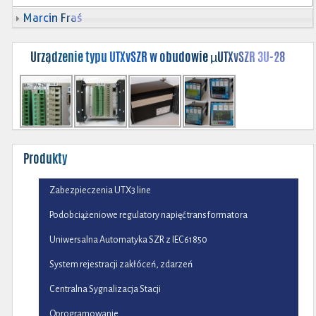
Marcin Fraś
Urządzenie typu UTXvSZR w obudowie µUTXvSZR 3U-28
Produkty
Zabezpieczenia UTX3 line
Podobciążeniowe regulatory napięć transformatora
Uniwersalna Automatyka SZR z IEC61850
System rejestracji zakłóceń, zdarzeń
Centralna Sygnalizacja Stacji
Oprogramowanie