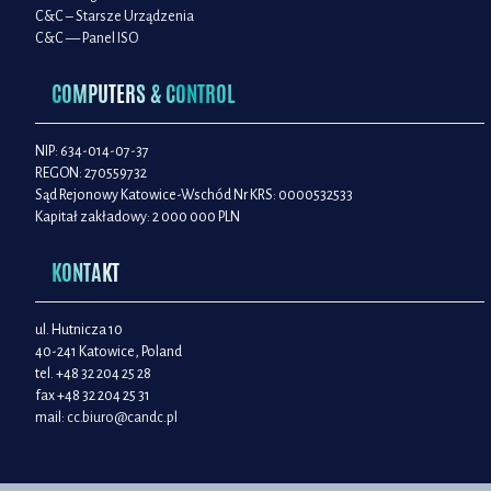
C&C – Starsze Urządzenia
C&C — Panel ISO
COMPUTERS & CONTROL
NIP: 634-014-07-37
REGON: 270559732
Sąd Rejonowy Katowice-Wschód Nr KRS: 0000532533
Kapitał zakładowy: 2 000 000 PLN
KONTAKT
ul. Hutnicza 10
40-241 Katowice, Poland
tel. +48 32 204 25 28
fax +48 32 204 25 31
mail:
cc.biuro@candc.pl