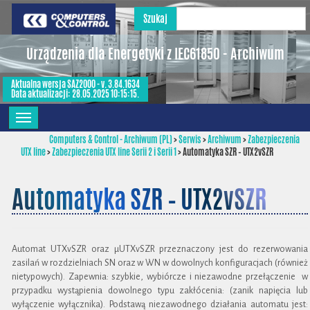
Szukaj
Urządzenia dla Energetyki z IEC61850 - Archiwum
Aktualna wersja SAZ2000 - v. 3.84.1634
Data aktualizacji: 28.05.2025 10:15:15.
Computers & Control - Archiwum (PL)
>
Serwis
>
Archiwum
>
Zabezpieczenia
UTX line
>
Zabezpieczenia UTX line Serii 2 i Serii 1
>
Automatyka SZR – UTX2vSZR
Automatyka SZR – UTX2vSZR
Automat UTXvSZR oraz µUTXvSZR przeznaczony jest do rezerwowania
zasilań w rozdzielniach SN oraz w WN w dowolnych konfiguracjach (również
nietypowych). Zapewnia: szybkie, wybiórcze i niezawodne przełączenie w
przypadku wystąpienia dowolnego typu zakłócenia: (zanik napięcia lub
wyłączenie wyłącznika). Podstawą niezawodnego działania automatu jest: