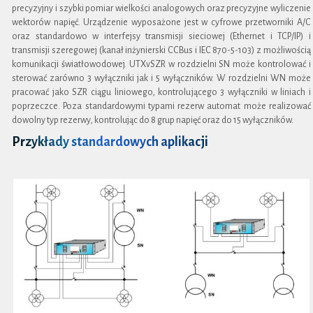
precyzyjny i szybki pomiar wielkości analogowych oraz precyzyjne wyliczenie
wektorów napięć. Urządzenie wyposażone jest w cyfrowe przetworniki A/C
oraz standardowo w interfejsy transmisji sieciowej (Ethernet i TCP/IP) i
transmisji szeregowej (kanał inżynierski CCBus i IEC 870-5-103) z możliwością
komunikacji światłowodowej. UTXvSZR w rozdzielni SN może kontrolować i
sterować zarówno 3 wyłączniki jak i 5 wyłączników. W rozdzielni WN może
pracować jako SZR ciągu liniowego, kontrolującego 3 wyłączniki w liniach i
poprzeczce. Poza standardowymi typami rezerw automat może realizować
dowolny typ rezerwy, kontrolując do 8 grup napięć oraz do 15 wyłączników.
Przykłady standardowych aplikacji