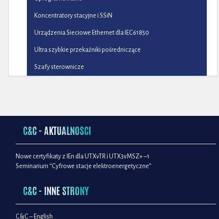
Koncentratory stacyjne i SSiN
Urządzenia Sieciowe Ethernet dla IEC61850
Ultra szybkie przekaźniki pośredniczące
Szafy sterownicze
C&C - AKTUALNOŚCI
Nowe certyfikaty z IEn dla UTXvTR i UTX3vMSZ+ –1
Seminarium “Cyfrowe stacje elektroenergetyczne”
C&C - INNE STRONY
C&C – English