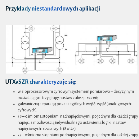
Przykłady niestandardowych aplikacji
UTXvSZR charakteryzuje się:
wieloprocesorowym cyfrowym systemem pomiarowo – decyzyjnym
posiadającym trzy grupy nastaw zabezpieczeń;
galwaniczną separacją poszczególnych wejść i wyjść (analogowych i
cyfrowych);
59 – ośmioma stopniami nadnapięciowymi, po jednym dla każdej grupy
napięć, z możliwością indywidualnego ustawienia logiki, nastaw
napięciowych i czasowych (8 x U>);
27 – ośmioma stopniami podnapięciowymi, po jednym dla każdej grupy