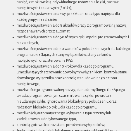
napięć, z możliwością indywidualnego ustawienia logiki, nastaw
napięciowych i czasowych (8 x U<);
możliwością ustawienia nazwy, przekładni oraz typu napięcia dla
każdej grupy niezależnie;
możliwością ustawienia do 8 układów pracy z programowalną nazwą
rozpoznawanych przez automat;
możliwością ustawienia do 50 różnych cykli w pełni programowalnych i
niezależnych;
możliwością ustawienia do 10 warunków pobudzeniowych dla każdego
programu określajacych stany wyłączników, stany członów
napięciowych oraz sterowanie PPZ;
możliwością ustawienia do 10 kroków dla każdego programu
umożliwiających sterowanie dowolnym wyłącznikiem, kontrolę stanu
dowolnego wyłącznika oraz kontrolę stanu dowolnego członu
napięciowego;
możliwością programowalnej nazwy, stanu domyślnego i bieżącego
układu, programowalnym czasem trwania cyklu, powrotu z
nieudanego cyklu, ignorowania blokady przy pobudzeniu oraz
rodzajem blokady po cyklu dla każdego programu;
możliwością automatycznego wykrywania typu rezerwy lub
zadeklarowania dedykowanego typu;
kontrolą gotowości oraz stanu położenia wyłączników;
funkcjami zdalnego lub lokalnego sterowania cyklami PPZ oraz