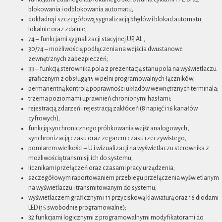
blokowania i odblokowania automatu;
dokładną i szczegółową sygnalizacją błędów i blokad automatu
lokalnie oraz zdalnie;
74 – funkcjami sygnalizacji stacyjnej UP, AL.;
30/74 – możliwością podłączenia na wejścia dwustanowe
zewnętrznych zabezpieczeń;
33 – funkcją sterownika pola z prezentacją stanu pola na wyświetlaczu
graficznym z obsługą 15 w pelni programowalnych łączników;
permanentną kontrolą poprawności układów wewnętrznych terminala;
trzema poziomami uprawnień chronionymi hasłami;
rejestracją zdarzeń i rejestracją zakłóceń (8 napięć i 16 kanałów
cyfrowych);
funkcją synchronicznego próbkowania wejść analogowych,
synchronizacją czasu oraz zegarem czasu rzeczywistego;
pomiarem wielkości – U i wizualizacji na wyświetlaczu sterownika z
możliwością transmisji ich do systemu;
licznikami przełączeń oraz czasami pracy urządzenia;
szczegółowym raportowaniem przebiegu przełączenia wyświetlanym
na wyświetlaczu i transmitowanym do systemu;
wyświetlaczem graficznym i 11 przyciskową klawiaturą oraz 16 diodami
LED (15 swobodnie programowalne);
32 funkcjami logicznymi z programowalnymi modyfikatorami do