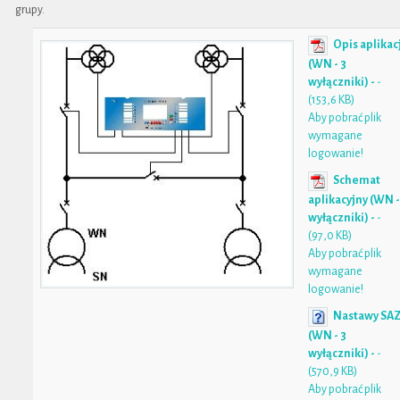
grupy.
Opis aplikac
(WN - 3
wyłączniki) -
-
(153,6 KB)
Aby pobrać plik
wymagane
logowanie!
Schemat
aplikacyjny (WN -
wyłączniki) -
-
(97,0 KB)
Aby pobrać plik
wymagane
logowanie!
Nastawy SA
(WN - 3
wyłączniki) -
-
(570,9 KB)
Aby pobrać plik