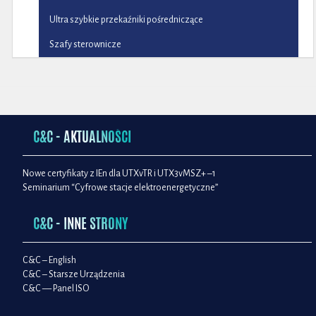
Ultra szybkie przekaźniki pośredniczące
Szafy sterownicze
C&C - AKTUALNOŚCI
Nowe certyfikaty z IEn dla UTXvTR i UTX3vMSZ+ –1
Seminarium “Cyfrowe stacje elektroenergetyczne”
C&C - INNE STRONY
C&C – English
C&C – Starsze Urządzenia
C&C — Panel ISO