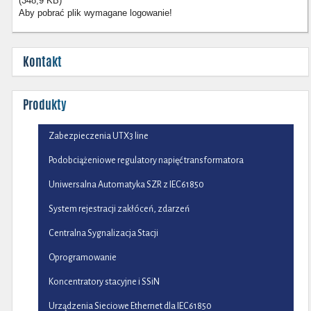
(348,9 KB)
Aby pobrać plik wymagane logowanie!
Kontakt
Produkty
Zabezpieczenia UTX3 line
Podobciążeniowe regulatory napięć transformatora
Uniwersalna Automatyka SZR z IEC61850
System rejestracji zakłóceń, zdarzeń
Centralna Sygnalizacja Stacji
Oprogramowanie
Koncentratory stacyjne i SSiN
Urządzenia Sieciowe Ethernet dla IEC61850