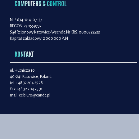
COMPUTERS & CONTROL
NIP: 634-014-07-37
REGON: 270559732
Sąd Rejonowy Katowice-Wschód Nr KRS: 0000532533
Kapitał zakładowy: 2 000 000 PLN
KONTAKT
ul. Hutnicza 10
40-241 Katowice, Poland
tel. +48 32 204 25 28
fax +48 32 204 25 31
mail:
cc.biuro@candc.pl