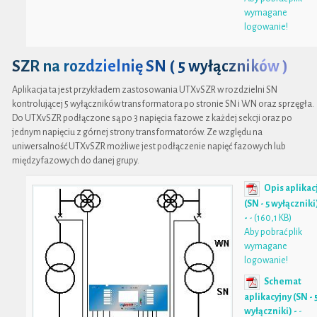
wymagane
logowanie!
SZR na rozdzielnię SN ( 5 wyłączników )
Aplikacja ta jest przykładem zastosowania UTXvSZR w rozdzielni SN
kontrolującej 5 wyłączników transformatora po stronie SN i WN oraz sprzęgła.
Do UTXvSZR podłączone są po 3 napięcia fazowe z każdej sekcji oraz po
jednym napięciu z górnej strony transformatorów. Ze względu na
uniwersalność UTXvSZR możliwe jest podłączenie napięć fazowych lub
międzyfazowych do danej grupy.
Opis aplikac
(SN - 5 wyłączniki
-
- (160,1 KB)
Aby pobrać plik
wymagane
logowanie!
Schemat
aplikacyjny (SN - 
wyłączniki) -
-