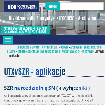
Szukaj
Urządzenia dla Energetyki z IEC61850 - Archiwum
Aktualna wersja SAZ2000 - v. 3.84.1634
Data aktualizacji: 28.05.2025 10:15:15.
Computers & Control - Archiwum (PL)
>
Serwis
>
Archiwum
>
Zabezpieczenia
UTX line
>
Zabezpieczenia UTX line Serii 2 i Serii 1
>
Automatyka SZR – UTX2vSZR
>
UTXvSZR
– aplikacje
UTXvSZR – aplikacje
SZR na rozdzielnię SN ( 3 wyłączniki )
Aplikacja ta jest przykładem zastosowania UTXvSZR w rozdzielni SN,
kontrolującej 3 wyłączniki transformatora oraz sprzęgła. Do UTXvSZR