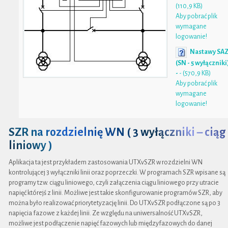
(110,9 KB)
Aby pobrać plik
wymagane
logowanie!
Nastawy SA
(SN - 5 wyłączniki
-
- (570,9 KB)
Aby pobrać plik
wymagane
logowanie!
SZR na rozdzielnię WN ( 3 wyłączniki – ciąg
liniowy )
Aplikacja ta jest przykładem zastosowania UTXvSZR w rozdzielni WN
kontrolującej 3 wyłączniki linii oraz poprzeczki. W programach SZR wpisane są
programy tzw. ciągu liniowego, czyli załączenia ciągu liniowego przy utracie
napięć którejś z linii. Możliwe jest takie skonfigurowanie programów SZR, aby
można było realizować priorytetyzację linii. Do UTXvSZR podłączone są po 3
napięcia fazowe z każdej linii. Ze względu na uniwersalność UTXvSZR,
możliwe jest podłączenie napięć fazowych lub międzyfazowych do danej