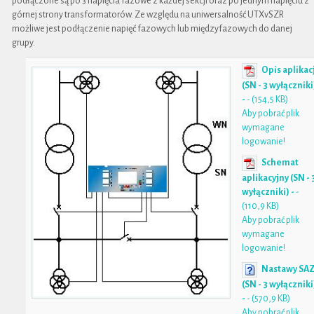
podłączone są po 3 napięcia fazowe z każdej sekcji oraz po jednym napięciu z
górnej strony transformatorów. Ze względu na uniwersalność UTXvSZR
możliwe jest podłączenie napięć fazowych lub międzyfazowych do danej
grupy.
Opis aplikac
(SN - 3 wyłączniki
-
- (154,5 KB)
Aby pobrać plik
wymagane
logowanie!
Schemat
aplikacyjny (SN - 
wyłączniki) -
-
(110,9 KB)
Aby pobrać plik
wymagane
logowanie!
Nastawy SA
(SN - 3 wyłączniki
-
- (570,9 KB)
Aby pobrać plik