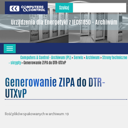
Szukaj
Urządzenia dla Energetyki z IEC61850 - Archiwum
Computers & Control - Archiwum (PL)
>
Serwis
>
Archiwum
>
Strony techniczne
– skrypty
>
Generowanie ZIPA do DTR-UTXvP
Generowanie ZIPA do DTR-
UTXvP
Ilość plików spakowanych w archiwum: 19