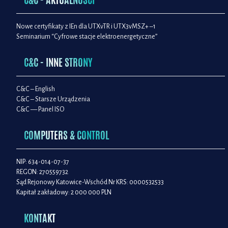
Nowe certyfikaty z IEn dla UTXvTR i UTX3vMSZ+ –1
Seminarium “Cyfrowe stacje elektroenergetyczne”
C&C - INNE STRONY
C&C – English
C&C – Starsze Urządzenia
C&C — Panel ISO
COMPUTERS & CONTROL
NIP: 634-014-07-37
REGON: 270559732
Sąd Rejonowy Katowice-Wschód Nr KRS: 0000532533
Kapitał zakładowy: 2 000 000 PLN
KONTAKT