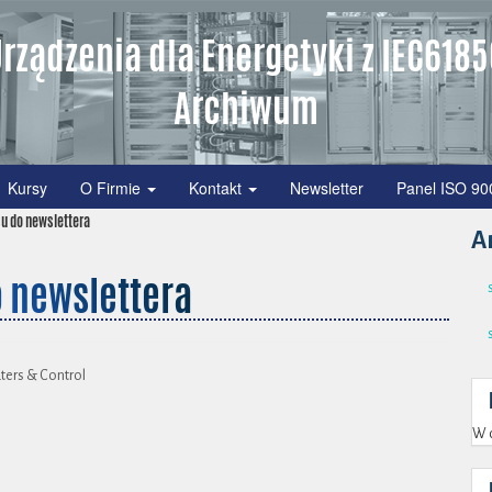
rządzenia dla Energetyki z IEC618
Archiwum
Kursy
O Firmie
Kontakt
Newsletter
Panel ISO 90
su do newslettera
A
o newslettera
ters & Control
W c