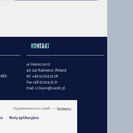
KONTAKT
ul. Hutnicza 10
40-241 Katowice, Poland
 KRS:
tel. +48 32 204 25 28
fax +48 32 204 25 31
mail:
cc.biuro@candc.pl
Wygenerowano w:
0,472
sek -----
Wordpress
ja
Noty aplikacyjne