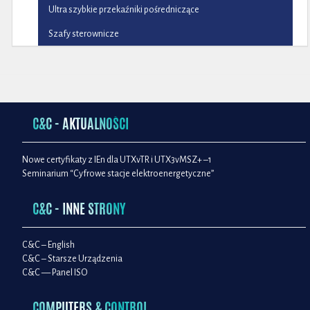
Ultra szybkie przekaźniki pośredniczące
Szafy sterownicze
C&C - AKTUALNOŚCI
Nowe certyfikaty z IEn dla UTXvTR i UTX3vMSZ+ –1
Seminarium “Cyfrowe stacje elektroenergetyczne”
C&C - INNE STRONY
C&C – English
C&C – Starsze Urządzenia
C&C — Panel ISO
COMPUTERS & CONTROL