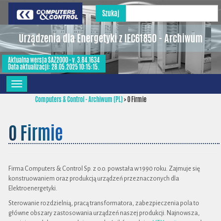
Szukaj
Urządzenia dla Energetyki z IEC61850 - Archiwum
Aktualna wersja SAZ2000 - v. 3.84.1634
Data aktualizacji: 28.05.2025 10:15:15.
Computers & Control - Archiwum (PL)
>
O Firmie
O Firmie
Firma Computers & Control Sp. z o.o. powstała w 1990 roku. Zajmuje się
konstruowaniem oraz produkcją urządzeń przeznaczonych dla
Elektroenergetyki.
Sterowanie rozdzielnią, pracą transformatora, zabezpieczenia pola to
główne obszary zastosowania urządzeń naszej produkcji. Najnowsza,