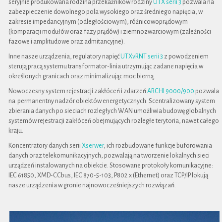
seryjnie produkowana rodzina przekaźników rodziny
UTX serii 3
pozwala na
zabezpieczenie dowolnego pola wysokiego oraz średniego napięcia, w
zakresie impedancyjnym (odległościowym), różnicowoprądowym
(komparacji modułów oraz fazy prądów) i ziemnozwarciowym (zależności
fazowe i amplitudowe oraz admitancyjne).
Inne nasze urządzenia, regulatory napięć
UTXvRNT serii 3
z powodzeniem
sterują pracą systemu transformator-linia utrzymując zadane napięcia w
określonych granicach oraz minimalizując moc bierną.
Nowoczesny system rejestracji zakłóceń i zdarzeń
ARCHI 9000/900
pozwala
na permanentny nadzór obiektów energetycznych. Scentralizowany system
zbierania danych po sieciach rozległych WAN umożliwia budowę globalnych
systemów rejestracji zakłóceń obejmujących rozległe terytoria, nawet całego
kraju.
Koncentratory danych serii
Xserwer
, ich rozbudowane funkcje buforowania
danych oraz telekomunikacyjnych, pozwalają na tworzenie lokalnych sieci
urządzeń instalowanych na obiekcie. Stosowane protokoły komunikacyjne:
IEC 61850, XMD-CCbus, IEC 870-5-103, P802.x (Ethernet) oraz TCP/IP lokują
nasze urządzenia w gronie najnowocześniejszych rozwiązań.